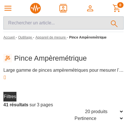
0
-
-
-
Accueil
Outillage
Appareil de mesure
Pince Ampèremétrique
Pince Ampèremétrique
Large gamme de pinces ampèremétriques pour mesurer l'intensité du courant électrique sans interrompre le circuit. Ces outils sont essentiels pour les diagnostics rapides et les interventions sur les installations électriques. Les modèles modernes offrent des fonctionnalités supplémentaires telles que la mesure de la tension, de la résistance et de la continuité, répondant ainsi aux besoins des professionnels et des bricoleurs avertis.
Filtres
41 résultats
sur 3 pages