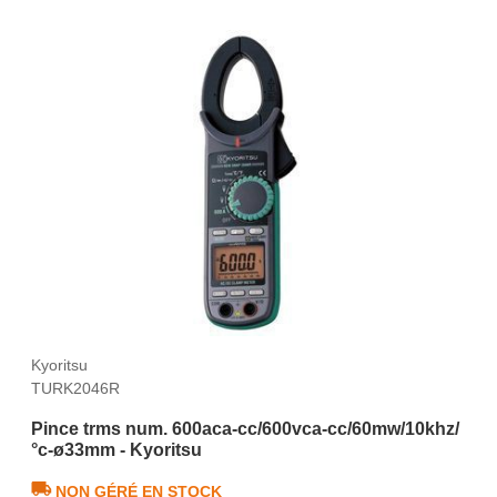
Kyoritsu
TURK2046R
Pince trms num. 600aca-cc/600vca-cc/60mw/10khz/
°c-ø33mm - Kyoritsu
NON GÉRÉ EN STOCK