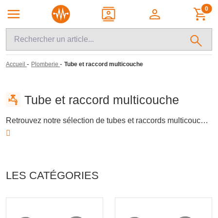
0
-
-
Accueil
Plomberie
Tube et raccord multicouche
Tube et raccord multicouche
Retrouvez notre sélection de tubes et raccords multicouches, essentiels pour les installations de plomberie et de chauffage. Ces produits, incluant des raccords à sertir et des outils de montage, garantissent une connexion fiable et durable. Idéals pour les professionnels et les bricoleurs, ils offrent une solution polyvalente pour les systèmes de distribution d'eau et de chauffage central.
LES CATÉGORIES