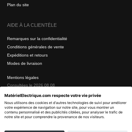
Plan du site
AIDE À LA CLIENTÈLE
Remarques sur la confidentialité
Conditions générales de vente
Expéditions et retours
Modes de livraison
Mentions légales
Consultées le 2026 08 08
MatérielElectrique.com respecte votre vie privée
Nous utilisons des cookies et d'autres technologies de suivi pour améliorer
COPYRIGHT
votre expérience de navigation sur notre site, pour vous montrer un
contenu personnalisé et des publicités ciblées, pour analyser le trafic de
notre site et pour comprendre la provenance de nos visiteurs.
© 2007 - 2026 Nimbanet
SAS au capital de 20 000 EUR