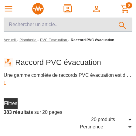
0
-
-
-
Accueil
Plomberie
PVC Evacuation
Raccord PVC évacuation
Raccord PVC évacuation
Une gamme complète de raccords PVC évacuation est disponible pour assurer une installation efficace et durable de vos systèmes de plomberie. Ces produits, incluant des manchettes de réparation et des raccords à coller, sont essentiels pour garantir une évacuation optimale des eaux usées. Adaptés aux besoins des professionnels et des bricoleurs, ils offrent des solutions précises pour chaque projet de plomberie.
Filtres
383 résultats
sur 20 pages