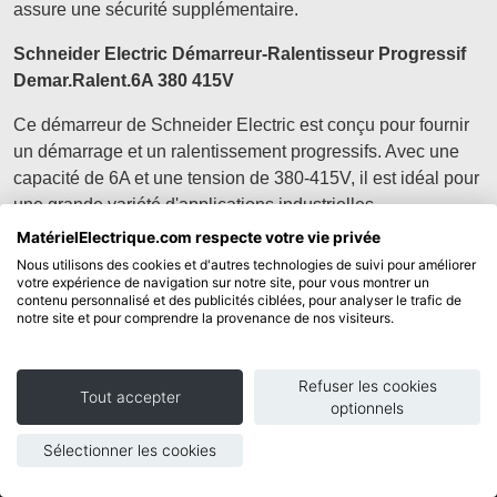
assure une sécurité supplémentaire.
Schneider Electric Démarreur-Ralentisseur Progressif
Demar.Ralent.6A 380 415V
Ce démarreur de Schneider Electric est conçu pour fournir
un démarrage et un ralentissement progressifs. Avec une
capacité de 6A et une tension de 380-415V, il est idéal pour
une grande variété d'applications industrielles.
MatérielElectrique.com respecte votre vie privée
En conclusion, un démarreur de protection moteur est un
Nous utilisons des cookies et d'autres technologies de suivi pour améliorer
élément essentiel de tout système d'automatisation
votre expérience de navigation sur notre site, pour vous montrer un
contenu personnalisé et des publicités ciblées, pour analyser le trafic de
industriel, offrant une protection contre les surcharges et les
notre site et pour comprendre la provenance de nos visiteurs.
courts-circuits tout en prolongeant la durée de vie du
moteur.
Refuser les cookies
Tout accepter
optionnels
Sélectionner les cookies