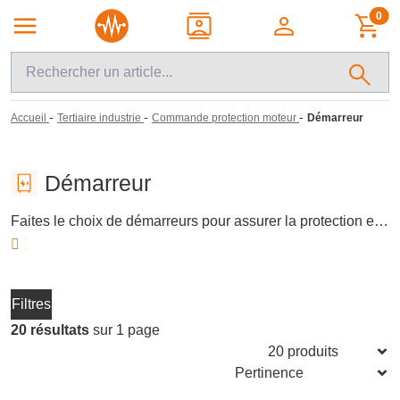
0
-
-
-
Accueil
Tertiaire industrie
Commande protection moteur
Démarreur
Démarreur
Faites le choix de démarreurs pour assurer la protection et le contrôle de vos moteurs électriques. Ces dispositifs essentiels préviennent les surcharges et courts-circuits tout en garantissant un démarrage en douceur. Idéaux pour l'industrie et le tertiaire, ils prolongent la durée de vie des équipements en réduisant le stress mécanique. Optez pour des démarreurs adaptés à vos besoins techniques spécifiques.
Filtres
20 résultats
sur 1 page