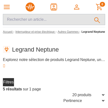
0
-
-
-
Accueil
Interrupteur et prise électrique
Autres Gammes
Legrand Neptune
Legrand Neptune
Explorez notre sélection de produits Legrand Neptune, une gamme d'appareillages muraux conçue pour les installateurs et bricoleurs. Elle inclut des interrupteurs et prises de courant, reconnus pour leur robustesse et facilité d'installation. Idéale pour les projets résidentiels et commerciaux, cette série se distingue par son design sobre et ses fonctionnalités adaptées aux besoins électriques modernes.
Filtres
5 résultats
sur 1 page