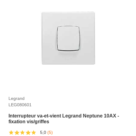
Legrand
LEG080601
Interrupteur va-et-vient Legrand Neptune 10AX -
fixation vis/griffes
5,0
(5)