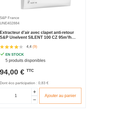
S&P France
S&P Fran
UNE402884
UNE6041
Extracteur d'air avec clapet anti-retour
Kit VMC 
S&P Unelvent SILENT 100 CZ 95m³/h
2 K autor
230V 8W
4,4
(9)
EN S
EN STOCK
40 pro
5 produits disponibles
96,0
94,00 €
TTC
Dont éco p
Dont éco participation : 0,83 €
Ajouter au panier