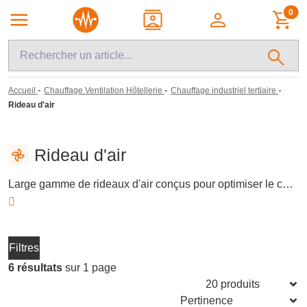
0
-
-
-
Accueil
Chauffage Ventilation Hôtellerie
Chauffage industriel tertiaire
Rideau d'air
Rideau d'air
Large gamme de rideaux d'air conçus pour optimiser le confort thermique et l'efficacité énergétique dans les environnements commerciaux. Ces dispositifs créent une barrière d'air invisible, empêchant l'air extérieur d'entrer tout en permettant une circulation fluide des personnes et des véhicules. Idéals pour les entrées de magasins, restaurants et hôtels, ils assurent une isolation efficace entre l'intérieur et l'extérieur.
Filtres
6 résultats
sur 1 page