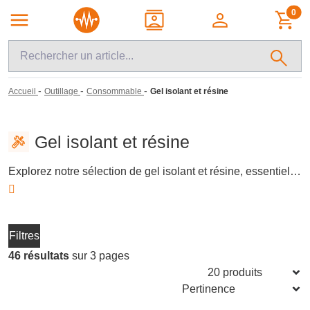
0
-
-
-
Accueil
Outillage
Consommable
Gel isolant et résine
Gel isolant et résine
Explorez notre sélection de gel isolant et résine, essentiels pour protéger et isoler vos connexions électriques. Ces matériaux visqueux et non conducteurs forment une barrière imperméable, résistante aux chocs et aux agents chimiques. Idéals pour prévenir l'humidité et les courts-circuits, ils sont adaptés aux câbles et composants électroniques, garantissant une installation sécurisée et durable.
Filtres
46 résultats
sur 3 pages