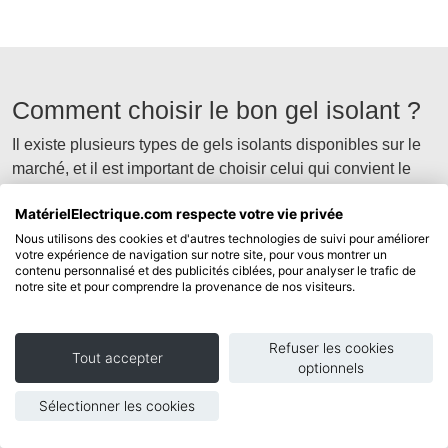
Comment choisir le bon gel isolant ?
Il existe plusieurs types de gels isolants disponibles sur le
marché, et il est important de choisir celui qui convient le
mieux à votre application spécifique. Voici quelques critères
MatérielElectrique.com respecte votre vie privée
à prendre en compte lors de la sélection d'un gel isolant :
Nous utilisons des cookies et d'autres technologies de suivi pour améliorer
votre expérience de navigation sur notre site, pour vous montrer un
Type d'application : Certains gels isolants sont
contenu personnalisé et des publicités ciblées, pour analyser le trafic de
spécialement conçus pour des applications spécifiques,
notre site et pour comprendre la provenance de nos visiteurs.
comme l'éclairage extérieur, les panneaux solaires ou
les systèmes de climatisation. Assurez-vous de choisir
Refuser les cookies
un gel isolant adapté à votre projet.
Tout accepter
optionnels
Température de fonctionnement : Vérifiez la plage de
températures de fonctionnement du gel isolant pour vous
Sélectionner les cookies
assurer qu'il résistera aux conditions de votre