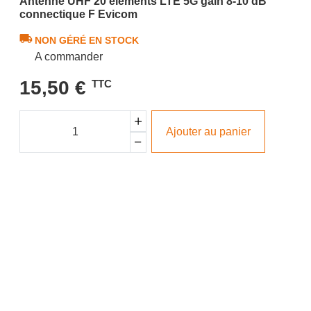
Antenne UHF 20 éléments LTE 5G gain 8-10 dB
connectique F Evicom
NON GÉRÉ EN STOCK
A commander
15,50 €
TTC
Ajouter au panier