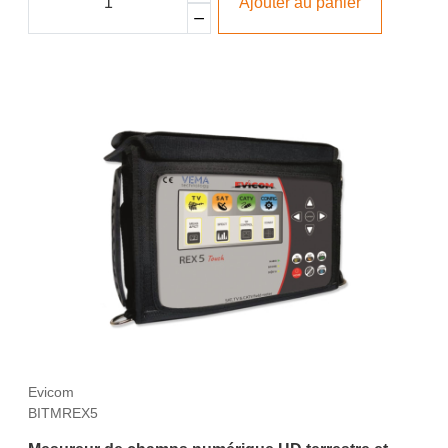
Ajouter au panier
Evicom
BITMREX5