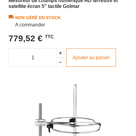
Mesureur de champs numérique HD terrestre et
satellite écran 5'' tactile Golmar
NON GÉRÉ EN STOCK
A commander
779,52 €
TTC
Ajouter au panier