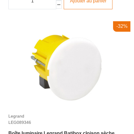
Ajouter au panier
-32%
Legrand
LEG089346
Boîte luminaire Legrand Batibox cloison sèche