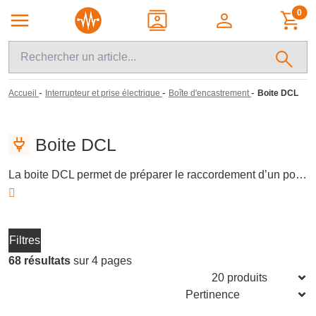
0
-
-
-
Accueil
Interrupteur et prise électrique
Boîte d'encastrement
Boite DCL
Boite DCL
La boite DCL permet de préparer le raccordement d’un point lumineux au plafond ou en applique, avec un support adapté aux installations électriques intérieures. Cette catégorie regroupe des boîtes pour luminaires, couvercles et accessoires de connexion destinés à organiser la sortie de câble, faciliter la pose du luminaire et assurer une finition propre du point d’éclairage dans le logement ou local technique.
Filtres
68 résultats
sur 4 pages