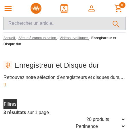
0
-
-
-
Accueil
Sécurité communication
Vidéosurveillance
Enregistreur et
Disque dur
Enregistreur et Disque dur
Retrouvez notre sélection d'enregistreurs et disques durs, essentiels pour la vidéosurveillance professionnelle. Ces équipements permettent une intégration fluide avec divers systèmes de caméras, offrant des capacités de stockage avancées et une gestion jusqu'à 128 canaux. Idéals pour les installations nécessitant une résolution d'image jusqu'à 4K, ils garantissent une surveillance efficace et adaptable à chaque projet.
Filtres
3 résultats
sur 1 page