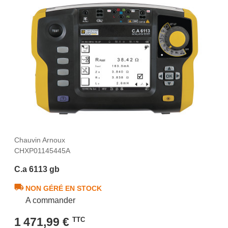
Chauvin Arnoux
CHXP01145445A
C.a 6113 gb
NON GÉRÉ EN STOCK
A commander
1 471,99 €
TTC