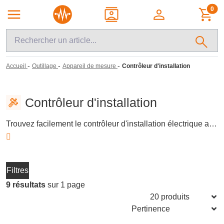
0
-
-
-
Accueil
Outillage
Appareil de mesure
Contrôleur d'installation
Contrôleur d'installation
Trouvez facilement le contrôleur d'installation électrique adapté à vos besoins professionnels. Ces appareils de mesure sont essentiels pour vérifier la conformité des installations électriques, en mesurant la résistance de terre, l'isolement et la continuité. Assurez-vous de la sécurité et de l'efficacité de vos installations grâce à des contrôleurs fiables et précis, conçus pour respecter les normes en vigueur.
Filtres
9 résultats
sur 1 page