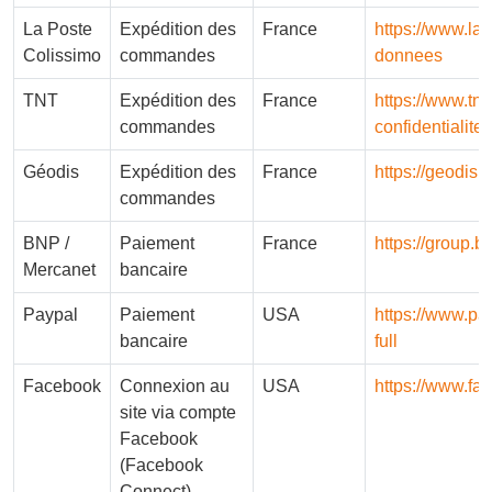
La Poste
Expédition des
France
https://www.lap
Colissimo
commandes
donnees
TNT
Expédition des
France
https://www.tnt
commandes
confidentialite.
Géodis
Expédition des
France
https://geodis.
commandes
BNP /
Paiement
France
https://group.
Mercanet
bancaire
Paypal
Paiement
USA
https://www.pa
bancaire
full
Facebook
Connexion au
USA
https://www.fa
site via compte
Facebook
(Facebook
Connect)