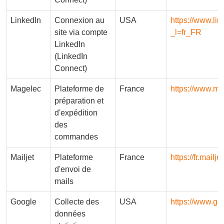
LinkedIn
Connexion au
USA
https://www.lin
site via compte
_l=fr_FR
LinkedIn
(LinkedIn
Connect)
Magelec
Plateforme de
France
https://www.mag
préparation et
d'expédition
des
commandes
Mailjet
Plateforme
France
https://fr.mailj
d'envoi de
mails
Google
Collecte des
USA
https://www.goog
données