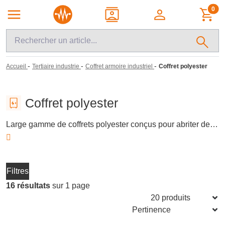
0
-
-
-
Accueil
Tertiaire industrie
Coffret armoire industriel
Coffret polyester
Coffret polyester
Large gamme de coffrets polyester conçus pour abriter des dispositifs électriques et électroniques dans des environnements industriels et tertiaires. Ces coffrets offrent une excellente résistance aux conditions environnementales difficiles, notamment aux rayons UV, à l'humidité et aux produits chimiques, tout en assurant une isolation électrique supérieure. Idéals pour une utilisation extérieure, ils garantissent protection et durabilité.
Filtres
16 résultats
sur 1 page