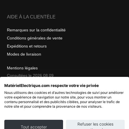
AIDE À LA CLIENTÈLE
Remarques sur la confidentialité
Conditions générales de vente
Expéditions et retours
Modes de livraison
Mentions légales
Consultées le 2026 08 09
MatérielElectrique.com respecte votre vie privée
Nous utilisons des cookies et d'autres technologies de suivi pour améliorer
COPYRIGHT
votre expérience de navigation sur notre site, pour vous montrer un
contenu personnalisé et des publicités ciblées, pour analyser le trafic de
notre site et pour comprendre la provenance de nos visiteurs.
© 2007 - 2026 Nimbanet
SAS au capital de 20 000 EUR
RCS Pontoise 484.801.741
Refuser les cookies
Tout accepter