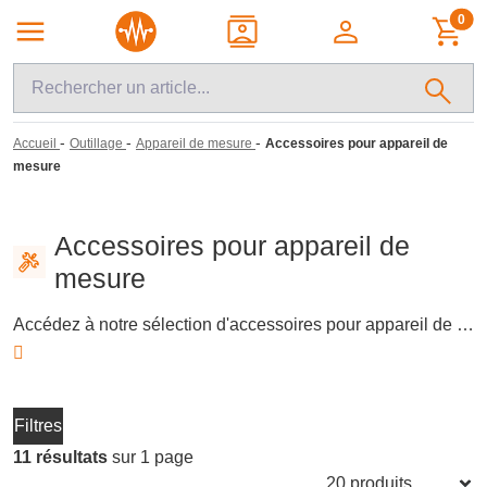
0
-
-
-
Accueil
Outillage
Appareil de mesure
Accessoires pour appareil de
mesure
Accessoires pour appareil de
mesure
Accédez à notre sélection d'accessoires pour appareil de mesure, essentiels pour les professionnels de l'électricité et de l'électronique. Ces équipements, incluant des cordons de mesure et des accessoires conformes à la norme NF C15-100, garantissent une connexion sécurisée et précise lors des contrôles d'installations. Découvrez des marques reconnues comme Turbotech, Catu et Chauvin Arnoux pour une précision accrue.
Filtres
11 résultats
sur 1 page