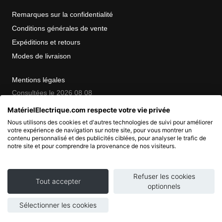
Remarques sur la confidentialité
Conditions générales de vente
Expéditions et retours
Modes de livraison
Mentions légales
Consultées le 2026 08 08
MatérielElectrique.com respecte votre vie privée
Nous utilisons des cookies et d'autres technologies de suivi pour améliorer
COPYRIGHT
votre expérience de navigation sur notre site, pour vous montrer un
contenu personnalisé et des publicités ciblées, pour analyser le trafic de
notre site et pour comprendre la provenance de nos visiteurs.
© 2007 - 2026 Nimbanet
SAS au capital de 20 000 EUR
RCS Pontoise 484.801.741
Refuser les cookies
Tout accepter
optionnels
Sélectionner les cookies