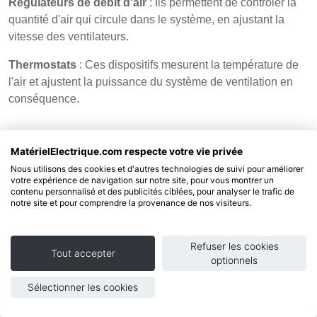
Régulateurs de débit d'air
: Ils permettent de contrôler la
quantité d'air qui circule dans le système, en ajustant la
vitesse des ventilateurs.
Thermostats
: Ces dispositifs mesurent la température de
l'air et ajustent la puissance du système de ventilation en
conséquence.
MatérielElectrique.com respecte votre vie privée
Nous utilisons des cookies et d'autres technologies de suivi pour améliorer
votre expérience de navigation sur notre site, pour vous montrer un
contenu personnalisé et des publicités ciblées, pour analyser le trafic de
Pourquoi est-il important de disposer de
notre site et pour comprendre la provenance de nos visiteurs.
pièces détachées pour les appareils de
ventilation pour le chauffage ?
Refuser les cookies
Tout accepter
optionnels
Les pièces détachées pour les appareils de ventilation pour
le chauffage présentent plusieurs avantages :
Sélectionner les cookies
Entretien et maintenance facilités