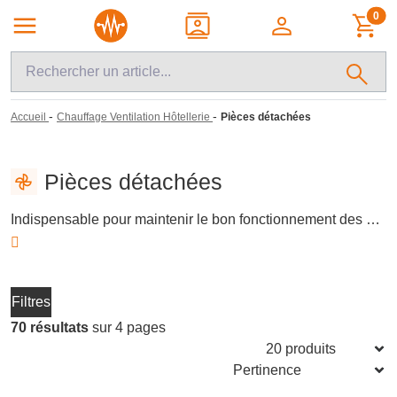
0
-
-
Accueil
Chauffage Ventilation Hôtellerie
Pièces détachées
Pièces détachées
Indispensable pour maintenir le bon fonctionnement des systèmes de ventilation, cette catégorie regroupe des pièces détachées essentielles telles que moteurs et ventilateurs. Ces composants assurent une circulation d'air optimale, garantissant un environnement confortable et sain. Choisissez parmi une sélection de pièces adaptées à vos besoins spécifiques en chauffage et ventilation.
Filtres
70 résultats
sur 4 pages