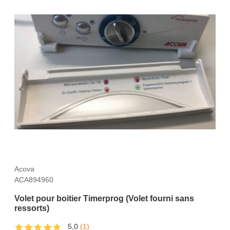
Acova
ACA894960
Volet pour boitier Timerprog (Volet fourni sans
ressorts)
5,0
(1)