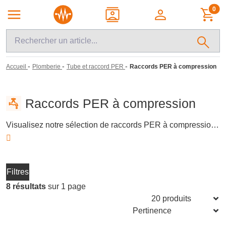
0
-
-
-
Accueil
Plomberie
Tube et raccord PER
Raccords PER à compression
Raccords PER à compression
Visualisez notre sélection de raccords PER à compression, essentiels pour assurer des connexions fiables et durables dans vos installations de plomberie. Ces raccords, adaptés aux tubes PER, sont disponibles en différentes tailles pour répondre aux exigences spécifiques de chaque projet. Idéals pour les professionnels et les bricoleurs avertis, ils garantissent une étanchéité optimale et une installation simplifiée.
Filtres
8 résultats
sur 1 page