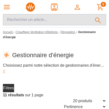
0
-
-
-
Accueil
Chauffage Ventilation Hôtellerie
Régulation
Gestionnaire
d'énergie
Gestionnaire d'énergie
Choisissez parmi notre sélection de gestionnaires d'énergie, conçus pour optimiser la consommation énergétique de vos systèmes de chauffage. Ces dispositifs intelligents permettent un contrôle précis et une régulation efficace, intégrant des éléments tels que radiateurs et thermostats. Idéals pour réaliser des économies d'énergie tout en maintenant un confort thermique optimal, ils s'adaptent aux besoins des professionnels et des bricoleurs avertis.
Filtres
11 résultats
sur 1 page