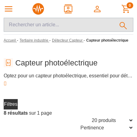
0
-
-
-
Accueil
Tertiaire industrie
Détecteur Capteur
Capteur photoélectrique
Capteur photoélectrique
Optez pour un capteur photoélectrique, essentiel pour détecter la présence, l'absence ou la distance d'objets grâce à la lumière. Ces dispositifs, utilisés dans l'industrie et le tertiaire, fonctionnent en émettant un faisceau lumineux et analysent la lumière réfléchie ou interrompue. Ils se déclinent en plusieurs types adaptés à divers environnements et applications spécifiques.
Filtres
8 résultats
sur 1 page