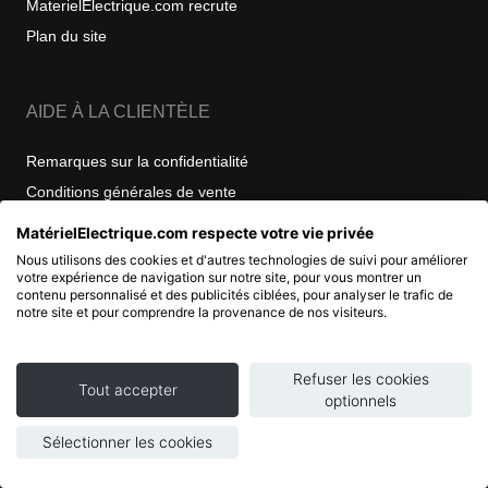
MaterielElectrique.com recrute
Plan du site
AIDE À LA CLIENTÈLE
Remarques sur la confidentialité
Conditions générales de vente
Expéditions et retours
MatérielElectrique.com respecte votre vie privée
Modes de livraison
Nous utilisons des cookies et d'autres technologies de suivi pour améliorer
votre expérience de navigation sur notre site, pour vous montrer un
contenu personnalisé et des publicités ciblées, pour analyser le trafic de
Mentions légales
notre site et pour comprendre la provenance de nos visiteurs.
Consultées le 2026 08 06
Refuser les cookies
Tout accepter
optionnels
COPYRIGHT
Sélectionner les cookies
© 2007 - 2026 Nimbanet
SAS au capital de 20 000 EUR