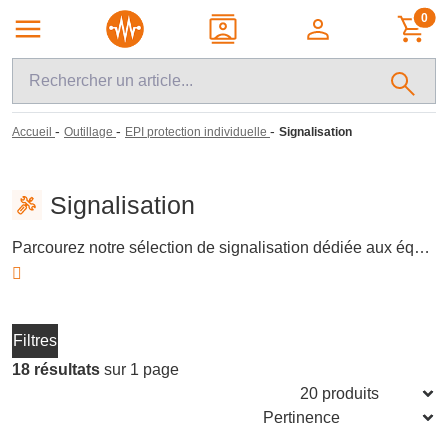
0
-
-
-
Accueil
Outillage
EPI protection individuelle
Signalisation
Signalisation
Parcourez notre sélection de signalisation dédiée aux équipements de protection individuelle (EPI) et à l'outillage. Cette catégorie inclut des panneaux d'avertissement, lumières clignotantes et barrières de sécurité, essentiels pour signaler les dangers potentiels sur les sites de travail. Assurez la sécurité des travailleurs en identifiant clairement les zones dangereuses et en indiquant les zones où les EPI sont requis.
Filtres
18 résultats
sur 1 page