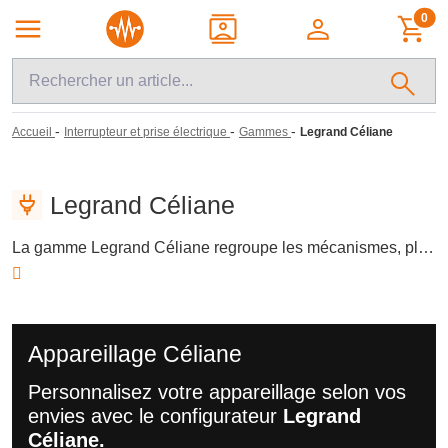
0
-
-
-
Accueil
Interrupteur et prise électrique
Gammes
Legrand Céliane
Legrand Céliane
La gamme Legrand Céliane regroupe les mécanismes, plaques et finitions destinés à composer ou rénover un appareillage mural cohérent pour interrupteurs et prises. Elle permet d’associer les fonctions électriques courantes à des enjoliveurs et supports adaptés, avec une logique de choix par mécanisme, finition et configuration d’installation.
Appareillage Céliane
Personnalisez votre appareillage selon vos
envies avec le configurateur
Legrand
Céliane.