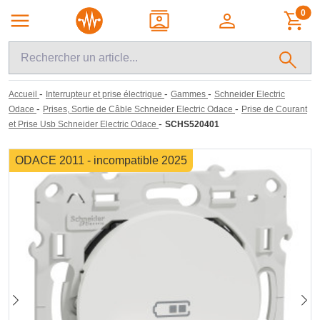
0
-
-
-
Accueil
Interrupteur et prise électrique
Gammes
Schneider Electric
-
-
Odace
Prises, Sortie de Câble Schneider Electric Odace
Prise de Courant
-
et Prise Usb Schneider Electric Odace
SCHS520401
ODACE 2011 - incompatible 2025