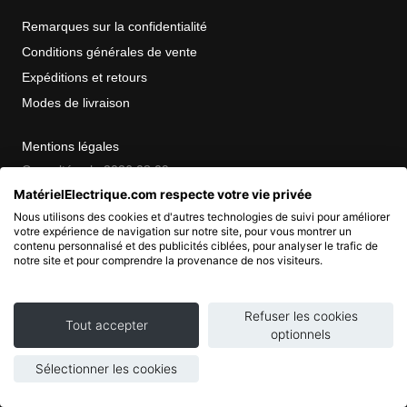
Remarques sur la confidentialité
Conditions générales de vente
Expéditions et retours
Modes de livraison
Mentions légales
Consultées le 2026 08 09
MatérielElectrique.com respecte votre vie privée
Nous utilisons des cookies et d'autres technologies de suivi pour améliorer
COPYRIGHT
votre expérience de navigation sur notre site, pour vous montrer un
contenu personnalisé et des publicités ciblées, pour analyser le trafic de
notre site et pour comprendre la provenance de nos visiteurs.
© 2007 - 2026 Nimbanet
SAS au capital de 20 000 EUR
Refuser les cookies
RCS Pontoise 484.801.741
Tout accepter
optionnels
Sélectionner les cookies