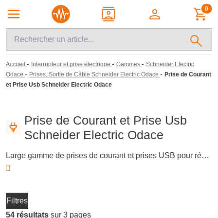
0
-
-
-
Accueil
Interrupteur et prise électrique
Gammes
Schneider Electric
-
-
Odace
Prises, Sortie de Câble Schneider Electric Odace
Prise de Courant
et Prise Usb Schneider Electric Odace
Prise de Courant et Prise Usb
Schneider Electric Odace
Large gamme de prises de courant et prises USB pour répondre aux besoins variés des installations électriques. Découvrez des modèles incluant des prises 2P+T et des sorties de câble, adaptés aux environnements résidentiels et professionnels. Ces équipements, tels que ceux de la gamme Schneider Electric Odace, assurent une connexion fiable et sécurisée pour tous vos appareils électriques.
Filtres
54 résultats
sur 3 pages