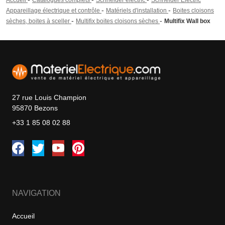
-
-
Appareillage électrique et contrôle
Matériels d'installation
Boites cloisons
-
-
sèches, boites à sceller
Multifix boites cloisons sèches
Multifix Wall box
27 rue Louis Champion
95870 Bezons
+33 1 85 08 02 88
NAVIGATION
Accueil