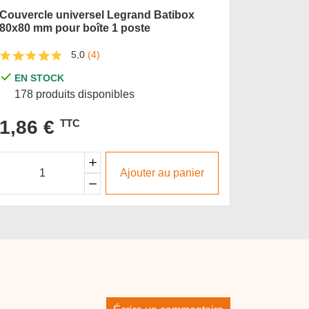
Couvercle universel Legrand Batibox
Boîte mu
80x80 mm pour boîte 1 poste
postes 
5,0
(4)
EN STOCK
EN S
178 produits disponibles
142 pr
1,86 €
4,12
TTC
Ajouter au panier