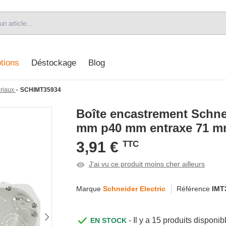
tions
Déstockage
Blog
-
ériaux
SCHIMT35934
Boîte encastrement Schnei
mm p40 mm entraxe 71 m
3,91 €
TTC
J'ai vu ce produit moins cher ailleurs
Marque
Schneider Electric
Référence
IMT
- Il y a 15 produits dispon
EN STOCK