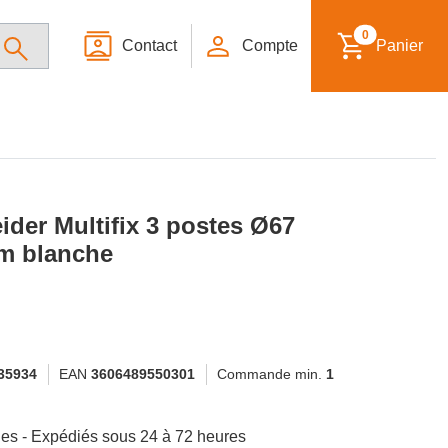
0
Contact
Compte
Panier
der Multifix 3 postes Ø67
m blanche
35934
EAN
3606489550301
Commande min.
1
ibles - Expédiés sous 24 à 72 heures