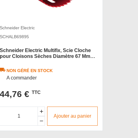
Schneider 
Schneider Electric
SCHIMT4
SCHALB69895
Mureva F
20mm, sa
Schneider Electric Multifix, Scie Cloche
pour Cloisons Sèches Diamètre 67 Mm
NON G
avec Ressort
A com
NON GÉRÉ EN STOCK
A commander
3,97
44,76 €
TTC
Soit un to
Prix au mè
Ajouter au panier