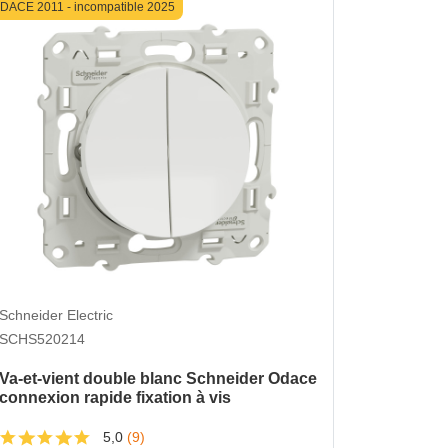
DACE 2011 - incompatible 2025
ODACE 2011 -
Schneider 
Schneider Electric
SCHS520
SCHS520214
Interrup
Va-et-vient double blanc Schneider Odace
Odace av
connexion rapide fixation à vis
5,0
(9)