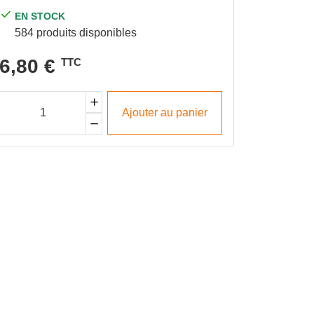
RUPT
EN STOCK
A com
584 produits disponibles
16,54 €
T
6,80 €
TTC
11,1
Ajouter au panier