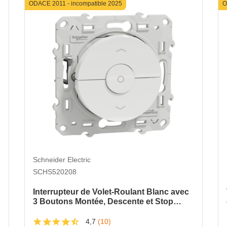
ODACE 2011 - incompatible 2025
O
Schneider Electric
SCHS520208
Interrupteur de Volet-Roulant Blanc avec
3 Boutons Montée, Descente et Stop
Odace Schneider – Fixation à Vis
4,7
(10)