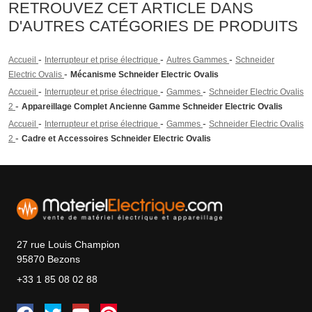
RETROUVEZ CET ARTICLE DANS
D'AUTRES CATÉGORIES DE PRODUITS
-
-
-
Accueil
Interrupteur et prise électrique
Autres Gammes
Schneider
-
Electric Ovalis
Mécanisme Schneider Electric Ovalis
-
-
-
Accueil
Interrupteur et prise électrique
Gammes
Schneider Electric Ovalis
-
2
Appareillage Complet Ancienne Gamme Schneider Electric Ovalis
-
-
-
Accueil
Interrupteur et prise électrique
Gammes
Schneider Electric Ovalis
-
2
Cadre et Accessoires Schneider Electric Ovalis
27 rue Louis Champion
95870 Bezons
+33 1 85 08 02 88