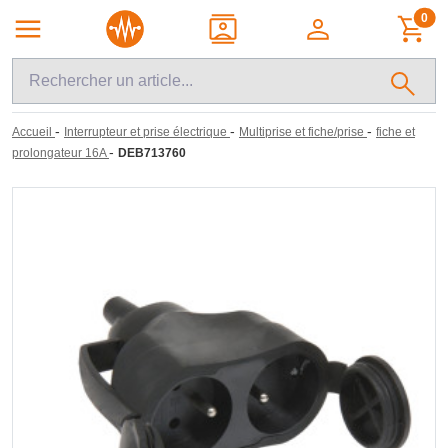
0
-
-
-
Accueil
Interrupteur et prise électrique
Multiprise et fiche/prise
fiche et
-
prolongateur 16A
DEB713760