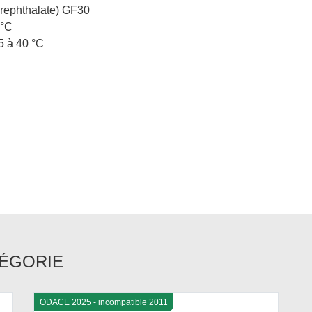
erephthalate) GF30
 °C
5 à 40 °C
TÉGORIE
ODACE 2025 - incompatible 2011