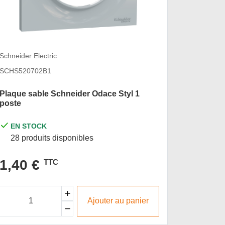
Schneider 
Schneider Electric
SCHS520
SCHS520702B1
Plaque a
Plaque sable Schneider Odace Styl 1
poste
poste
EN STOCK
OFFRE
28 produits disponibles
60 pro
1,40 €
TTC
1,90
Ajouter au panier