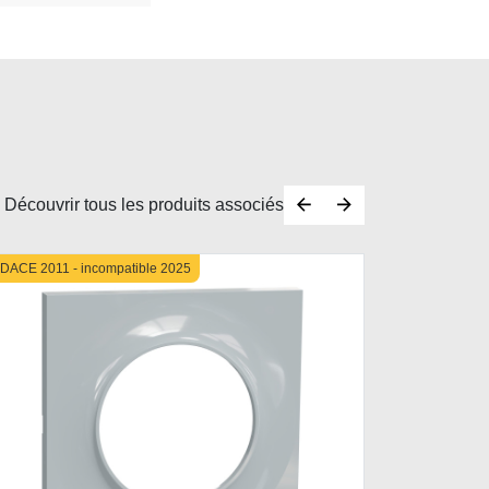
Découvrir tous les produits associés
DACE 2011 - incompatible 2025
ODACE 2011 -