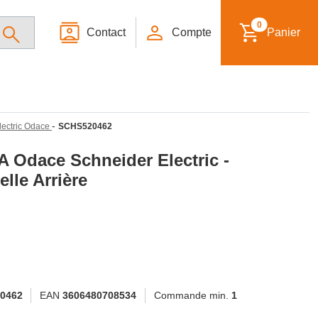
0
Contact
Compte
Panier
-
lectric Odace
SCHS520462
A Odace Schneider Electric -
lle Arrière
0462
EAN
3606480708534
Commande min.
1