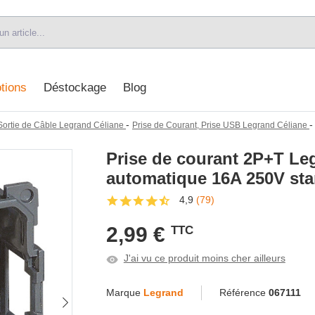
tions
Déstockage
Blog
-
 Sortie de Câble Legrand Céliane
Prise de Courant, Prise USB Legrand Céliane
Prise de courant 2P+T Le
automatique 16A 250V stan
4,9
(79)
2,99 €
TTC
J'ai vu ce produit moins cher ailleurs
Marque
Legrand
Référence
067111