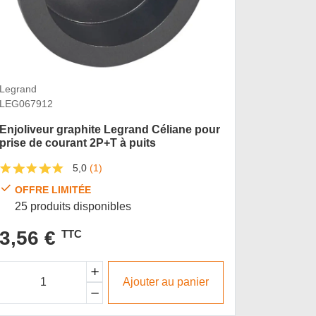
Legrand
Legrand
LEG067912
LEG0684
Enjoliveur graphite Legrand Céliane pour
Enjolive
prise de courant 2P+T à puits
prise de
5,0
(1)
OFFRE LIMITÉE
OFFRE
25 produits disponibles
246 pr
3,56 €
2,87
TTC
Ajouter au panier