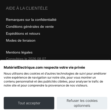
AIDE À LA CLIENTÈLE
Remarques sur la confidentialité
Conditions générales de vente
Expéditions et retours
Modes de livraison
Mentions légales
Consultées le 2026 08 07
MatérielElectrique.com respecte votre vie privée
Nous utilisons des cookies et d'autres technologies de suivi pour améliorer
COPYRIGHT
votre expérience de navigation sur notre site, pour vous montrer un
contenu personnalisé et des publicités ciblées, pour analyser le trafic de
notre site et pour comprendre la provenance de nos visiteurs.
© 2007 - 2026 Nimbanet
SAS au capital de 20 000 EUR
RCS Pontoise 484.801.741
Refuser les cookies
Tout accepter
optionnels