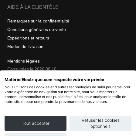
AIDE À LA CLIENTÈLE
Remarques sur la confidentialité
Conditions générales de vente
Expéditions et retours
Modes de livraison
Mentions légales
Consultées le 2026 08 10
MatérielElectrique.com respecte votre vie privée
Nous utilisons des cookies et d'autres technologies de suivi pour améliorer
COPYRIGHT
votre expérience de navigation sur notre site, pour vous montrer un
contenu personnalisé et des publicités ciblées, pour analyser le trafic de
notre site et pour comprendre la provenance de nos visiteurs.
© 2007 - 2026 Nimbanet
SAS au capital de 20 000 EUR
RCS Pontoise 484.801.741
Refuser les cookies
Tout accepter
optionnels