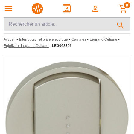
0
-
-
-
-
Accueil
Interrupteur et prise électrique
Gammes
Legrand Céliane
-
Enjoliveur Legrand Céliane
LEG068303