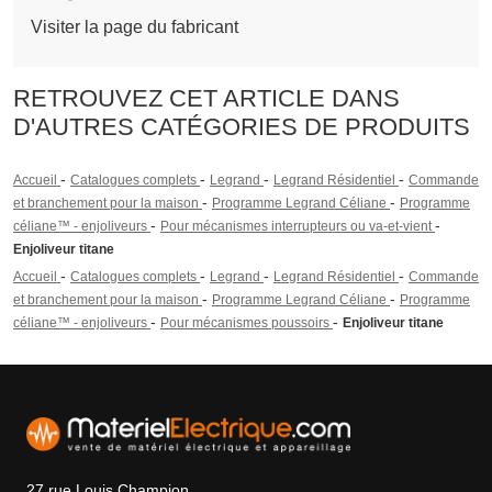
Visiter la page du fabricant
RETROUVEZ CET ARTICLE DANS
D'AUTRES CATÉGORIES DE PRODUITS
-
-
-
-
Accueil
Catalogues complets
Legrand
Legrand Résidentiel
Commande
-
-
et branchement pour la maison
Programme Legrand Céliane
Programme
-
-
céliane™ - enjoliveurs
Pour mécanismes interrupteurs ou va-et-vient
Enjoliveur titane
-
-
-
-
Accueil
Catalogues complets
Legrand
Legrand Résidentiel
Commande
-
-
et branchement pour la maison
Programme Legrand Céliane
Programme
-
-
céliane™ - enjoliveurs
Pour mécanismes poussoirs
Enjoliveur titane
27 rue Louis Champion