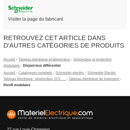
Visiter la page du fabricant
RETROUVEZ CET ARTICLE DANS
D'AUTRES CATÉGORIES DE PRODUITS
-
-
Accueil
Tableau électrique et disjoncteur
Disjoncteur et protection
-
modulaire
Disjoncteur différentiel
-
-
-
Accueil
Catalogues complets
Schneider electric
Schneider Electric
-
-
Tableau électrique , disjoncteur, GTL, ...
Tableau électrique du logement
Resi9 modulaire
27 rue Louis Champion