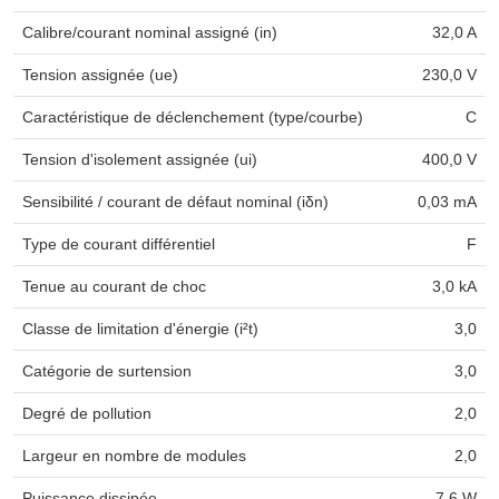
Calibre/courant nominal assigné (in)
32,0 A
Tension assignée (ue)
230,0 V
Caractéristique de déclenchement (type/courbe)
C
Tension d'isolement assignée (ui)
400,0 V
Sensibilité / courant de défaut nominal (iδn)
0,03 mA
Type de courant différentiel
F
Tenue au courant de choc
3,0 kA
Classe de limitation d'énergie (i²t)
3,0
Catégorie de surtension
3,0
Degré de pollution
2,0
Largeur en nombre de modules
2,0
Puissance dissipée
7,6 W