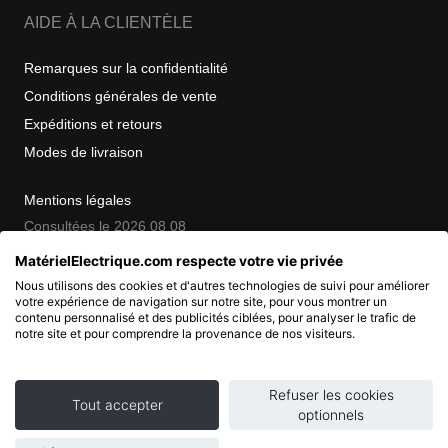
AIDE À LA CLIENTÈLE
Remarques sur la confidentialité
Conditions générales de vente
Expéditions et retours
Modes de livraison
Mentions légales
Consultées le 2026 08 08
MatérielElectrique.com respecte votre vie privée
Nous utilisons des cookies et d'autres technologies de suivi pour améliorer
COPYRIGHT
votre expérience de navigation sur notre site, pour vous montrer un
contenu personnalisé et des publicités ciblées, pour analyser le trafic de
notre site et pour comprendre la provenance de nos visiteurs.
© 2007 - 2026 Nimbanet
SAS au capital de 20 000 EUR
RCS Pontoise 484.801.741
Refuser les cookies
Tout accepter
optionnels