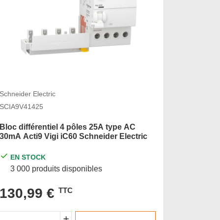
Schneider Electric
Schneider 
SCIA9V41425
SCHA9Q1
Bloc différentiel 4 pôles 25A type AC
Bloc Dif
30mA Acti9 Vigi iC60 Schneider Electric
400 à 41
EN STOCK
EN S
3 000 produits disponibles
4 prod
130,99 €
104,
TTC