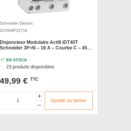
Schneider Electric
Schneider 
SCHA9P22716
SCHA9P2
Disjoncteur Modulaire Acti9 iDT40T
Disjonct
Schneider 3P+N – 16 A – Courbe C – 4500
Acti9 iD
A/ 6 kA
C - 4 500
EN STOCK
EN S
23 produits disponibles
50 pro
49,99 €
49,9
TTC
Ajouter au panier