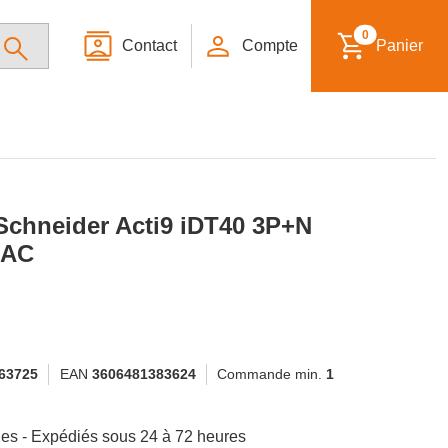
0
Contact
Compte
Panier
A Schneider Acti9 iDT40 3P+N
 AC
63725
EAN
3606481383624
Commande min.
1
ibles - Expédiés sous 24 à 72 heures