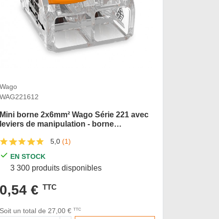
Wago
Wago
WAG221612
WAG2216
Mini borne 2x6mm² Wago Série 221 avec
Mini bor
leviers de manipulation - borne
leviers 
d'installation universelle pour 2
d'install
5,0
(1)
conducteurs
conduct
EN STOCK
EN S
3 300 produits disponibles
2 460 
0,54 €
0,66
TTC
Soit un total de 27,00 €
Soit un to
TTC