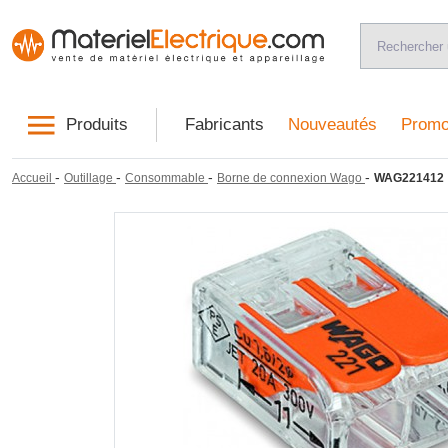
Produits
Fabricants
Nouveautés
Promo
-
-
-
-
Accueil
Outillage
Consommable
Borne de connexion Wago
WAG221412