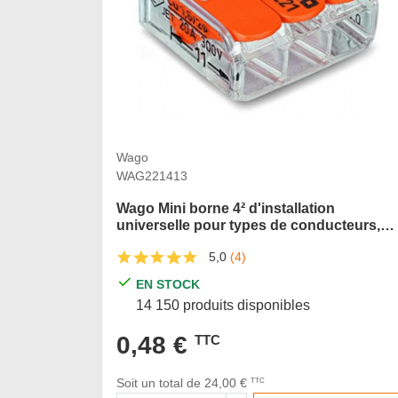
Wago
WAG221413
Wago Mini borne 4² d'installation
universelle pour types de conducteurs,
borne pour 3 conducteurs, avec leviers
5,0
(4)
de manipulation
EN STOCK
14 150 produits disponibles
0,48 €
TTC
Soit un total de 24,00 €
TTC