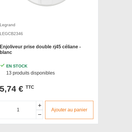
Legrand
Legrand
LEGCB2346
LEGCT23
Enjoliveur prise double rj45 céliane -
Enjoliveu
blanc
titanium
EN STOCK
EN S
13 produits disponibles
8 prod
5,74 €
7,33
TTC
Ajouter au panier