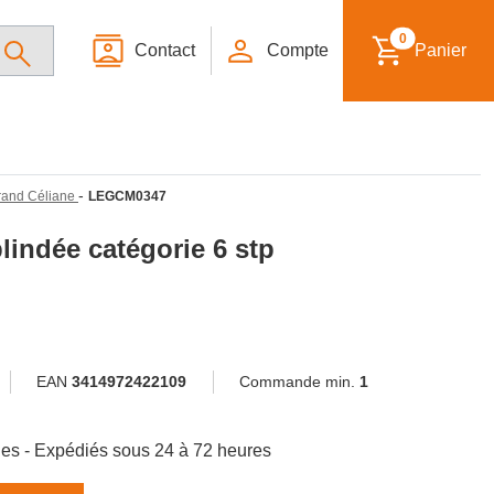
0
Contact
Compte
Panier
-
grand Céliane
LEGCM0347
blindée catégorie 6 stp
EAN
3414972422109
Commande min.
1
ibles - Expédiés sous 24 à 72 heures