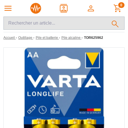
0
-
-
-
-
Accueil
Outillage
Pile et batterie
Pile alcaline
TOR625962