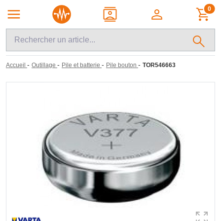
0
-
-
-
-
Accueil
Outillage
Pile et batterie
Pile bouton
TOR546663