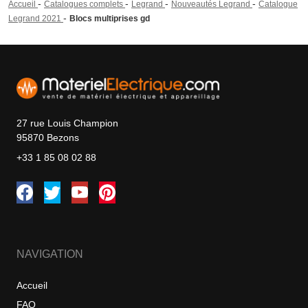
-
-
-
-
Accueil
Catalogues complets
Legrand
Nouveautés Legrand
Catalogue
-
Legrand 2021
Blocs multiprises gd
27 rue Louis Champion
95870 Bezons
+33 1 85 08 02 88
NAVIGATION
Accueil
FAQ