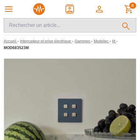
0
-
-
-
-
-
Accueil
Interrupteur et prise électrique
Gammes
Modelec
M
MOD683523M