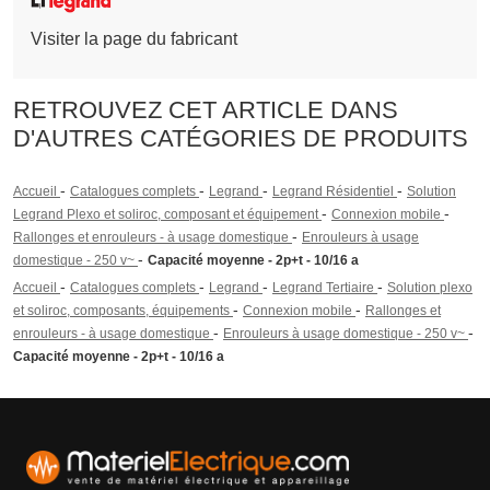
Visiter la page du fabricant
RETROUVEZ CET ARTICLE DANS
D'AUTRES CATÉGORIES DE PRODUITS
-
-
-
-
Accueil
Catalogues complets
Legrand
Legrand Résidentiel
Solution
-
-
Legrand Plexo et soliroc, composant et équipement
Connexion mobile
-
Rallonges et enrouleurs - à usage domestique
Enrouleurs à usage
-
domestique - 250 v~
Capacité moyenne - 2p+t - 10/16 a
-
-
-
-
Accueil
Catalogues complets
Legrand
Legrand Tertiaire
Solution plexo
-
-
et soliroc, composants, équipements
Connexion mobile
Rallonges et
-
-
enrouleurs - à usage domestique
Enrouleurs à usage domestique - 250 v~
Capacité moyenne - 2p+t - 10/16 a