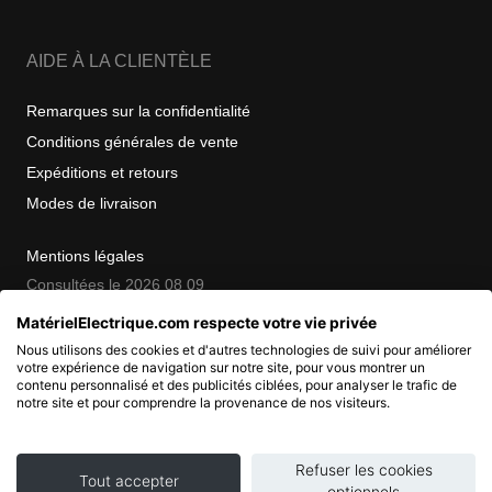
AIDE À LA CLIENTÈLE
Remarques sur la confidentialité
Conditions générales de vente
Expéditions et retours
Modes de livraison
Mentions légales
Consultées le 2026 08 09
MatérielElectrique.com respecte votre vie privée
Nous utilisons des cookies et d'autres technologies de suivi pour améliorer
COPYRIGHT
votre expérience de navigation sur notre site, pour vous montrer un
contenu personnalisé et des publicités ciblées, pour analyser le trafic de
notre site et pour comprendre la provenance de nos visiteurs.
© 2007 - 2026 Nimbanet
SAS au capital de 20 000 EUR
RCS Pontoise 484.801.741
Refuser les cookies
Tout accepter