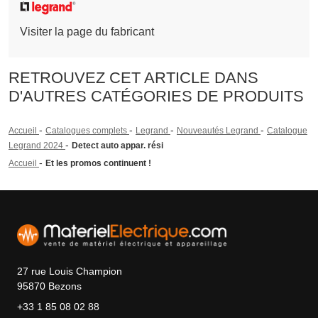
Visiter la page du fabricant
RETROUVEZ CET ARTICLE DANS
D'AUTRES CATÉGORIES DE PRODUITS
-
-
-
-
Accueil
Catalogues complets
Legrand
Nouveautés Legrand
Catalogue
-
Legrand 2024
Detect auto appar. rési
-
Accueil
Et les promos continuent !
27 rue Louis Champion
95870 Bezons
+33 1 85 08 02 88