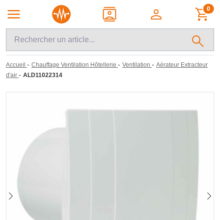
0
-
-
-
Accueil
Chauffage Ventilation Hôtellerie
Ventilation
Aérateur Extracteur
-
d'air
ALD11022314