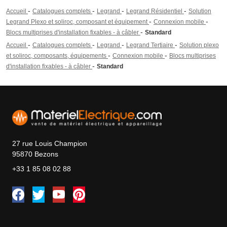
-
-
-
-
Accueil
Catalogues complets
Legrand
Legrand Résidentiel
Solution
-
-
Legrand Plexo et soliroc, composant et équipement
Connexion mobile
-
Blocs multiprises d'installation fixables - à câbler
Standard
-
-
-
-
Accueil
Catalogues complets
Legrand
Legrand Tertiaire
Solution plexo
-
-
et soliroc, composants, équipements
Connexion mobile
Blocs multiprises
-
d'installation fixables - à câbler
Standard
27 rue Louis Champion
95870 Bezons
+33 1 85 08 02 88