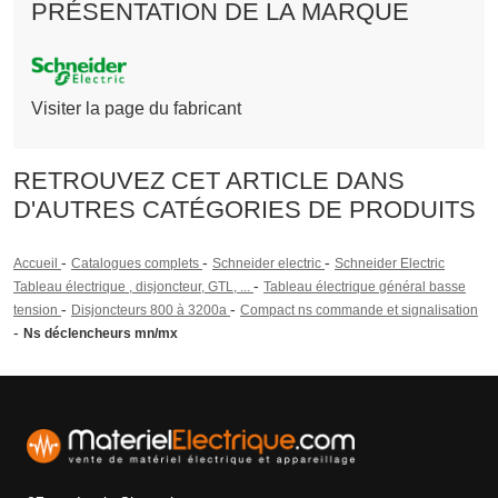
PRÉSENTATION DE LA MARQUE
Visiter la page du fabricant
RETROUVEZ CET ARTICLE DANS
D'AUTRES CATÉGORIES DE PRODUITS
-
-
-
Accueil
Catalogues complets
Schneider electric
Schneider Electric
-
Tableau électrique , disjoncteur, GTL, ...
Tableau électrique général basse
-
-
tension
Disjoncteurs 800 à 3200a
Compact ns commande et signalisation
-
Ns déclencheurs mn/mx