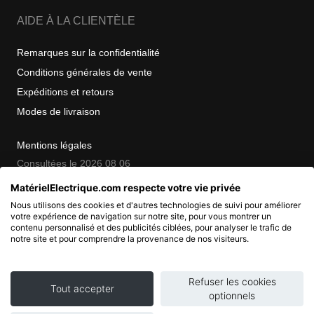
AIDE À LA CLIENTÈLE
Remarques sur la confidentialité
Conditions générales de vente
Expéditions et retours
Modes de livraison
Mentions légales
Consultées le 2026 08 06
MatérielElectrique.com respecte votre vie privée
Nous utilisons des cookies et d'autres technologies de suivi pour améliorer
COPYRIGHT
votre expérience de navigation sur notre site, pour vous montrer un
contenu personnalisé et des publicités ciblées, pour analyser le trafic de
notre site et pour comprendre la provenance de nos visiteurs.
© 2007 - 2026 Nimbanet
SAS au capital de 20 000 EUR
RCS Pontoise 484.801.741
Refuser les cookies
Tout accepter
optionnels