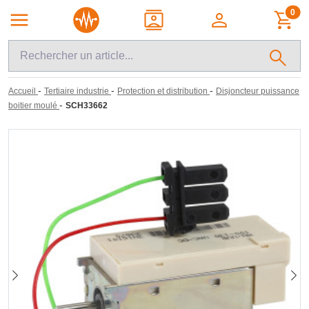
0
-
-
-
Accueil
Tertiaire industrie
Protection et distribution
Disjoncteur puissance
-
boitier moulé
SCH33662