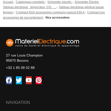
-
-
-
Accueil
Catalogues complets
Schneider electric
Schneider Electric
-
Tableau électrique , disjoncteur, GTL, ...
Tableau électrique général basse
-
-
tension
Compact NSX accessoires communs jusqu'à 630 A
Compact nsx
-
accessoires de raccordement
Nsx accessoires
27 rue Louis Champion
95870 Bezons
+33 1 85 08 02 88
NAVIGATION