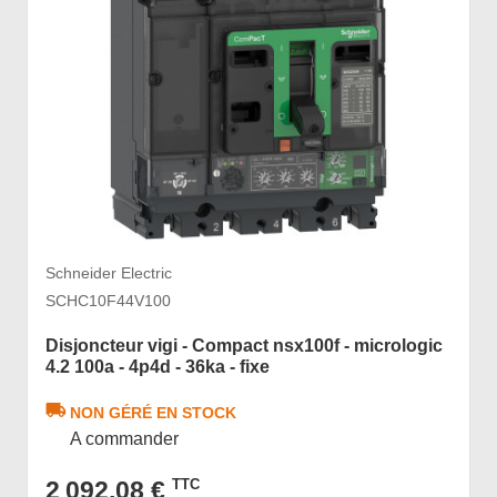
Schneider Electric
SCHC10F44V100
Disjoncteur vigi - Compact nsx100f - micrologic
4.2 100a - 4p4d - 36ka - fixe
NON GÉRÉ EN STOCK
A commander
2 092,08 €
TTC