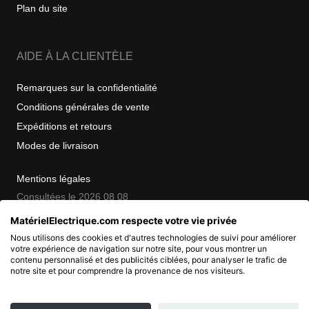
Plan du site
AIDE À LA CLIENTÈLE
Remarques sur la confidentialité
Conditions générales de vente
Expéditions et retours
Modes de livraison
Mentions légales
Consultées le 2026 08 08
MatérielElectrique.com respecte votre vie privée
Nous utilisons des cookies et d'autres technologies de suivi pour améliorer
COPYRIGHT
votre expérience de navigation sur notre site, pour vous montrer un
contenu personnalisé et des publicités ciblées, pour analyser le trafic de
notre site et pour comprendre la provenance de nos visiteurs.
© 2007 - 2026 Nimbanet
SAS au capital de 20 000 EUR
RCS Pontoise 484.801.741