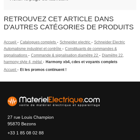
RETROUVEZ CET ARTICLE DANS
D'AUTRES CATÉGORIES DE PRODUITS
-
-
-
Accueil
Catalogues complets
Schneider electric
Schneider Electric
-
Automatisme industriel et contrôle
Constituants de commandes &
-
-
signalisations
Commande & signalisation diamètre 22
Diamètre 22,
-
harmony style 4, métal
Harmony xb4, cdes et voyants complets
-
Accueil
Et les promos continuent !
27 rue Louis Champion
95870 Bezons
+33 1 85 08 02 88