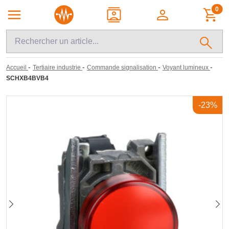
0
-
-
-
-
Accueil
Tertiaire industrie
Commande signalisation
Voyant lumineux
SCHXB4BVB4
-23%