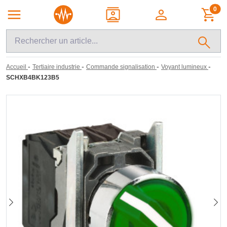
0
-
-
-
-
Accueil
Tertiaire industrie
Commande signalisation
Voyant lumineux
SCHXB4BK123B5