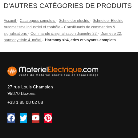
D'AUTRES CATÉGORIES DE PRODUITS
-
-
-
Accueil
Catalogues complets
Schneider electric
Schneider Electric
-
Automatisme industriel et contrôle
Constituants de commandes &
-
-
signalisations
Commande & signalisation diamètre 22
Diamètre 22,
-
harmony style 4, métal
Harmony xb4, cdes et voyants complets
27 rue Louis Champion
95870 Bezons
+33 1 85 08 02 88