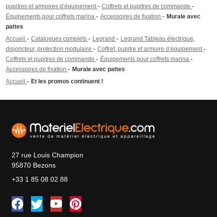
-
-
pupitres et armoires d’équipement
Coffrets et pupitres de commande
-
-
Équipements pour coffrets marina
Accessoires de fixation
Murale avec
pattes
-
-
-
Accueil
Catalogues complets
Legrand
Legrand Tableau électrique,
-
-
disjoncteur, protection modulaire
Coffret, pupitre et armoire d’équipement
-
-
Coffrets et pupitres de commande
Équipements pour coffrets marina
-
Accessoires de fixation
Murale avec pattes
-
Accueil
Et les promos continuent !
27 rue Louis Champion
95870 Bezons
+33 1 85 08 02 88